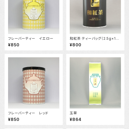
フレーバーティー イエロー
和紅茶 ティーバッグ（2.5g×15
個入）
¥850
¥800
フレーバーティー レッド
玉翠
¥850
¥864